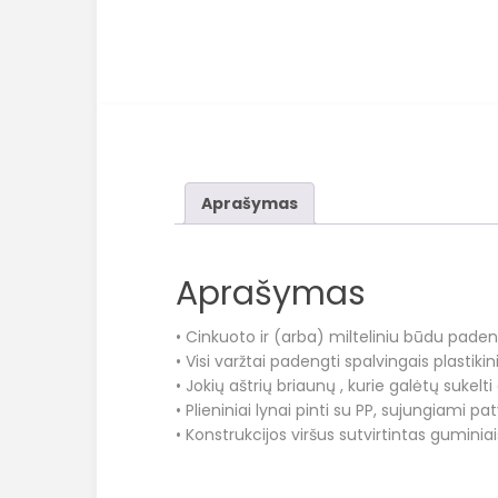
Aprašymas
Aprašymas
• Cinkuoto ir (arba) milteliniu būdu pade
• Visi varžtai padengti spalvingais plastikin
• Jokių aštrių briaunų , kurie galėtų sukelti
• Plieniniai lynai pinti su PP, sujungiami pa
• Konstrukcijos viršus sutvirtintas guminiai