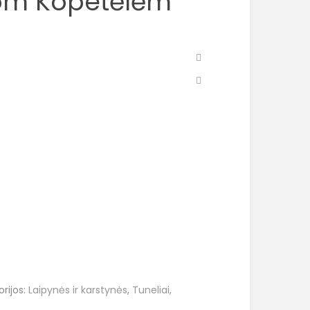
iom Kopetėlėm
rijos:
Laipynės ir karstynės
,
Tuneliai,