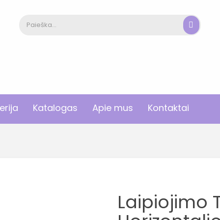
erija
Katalogas
Apie mus
Kontaktai
Laipiojimo T