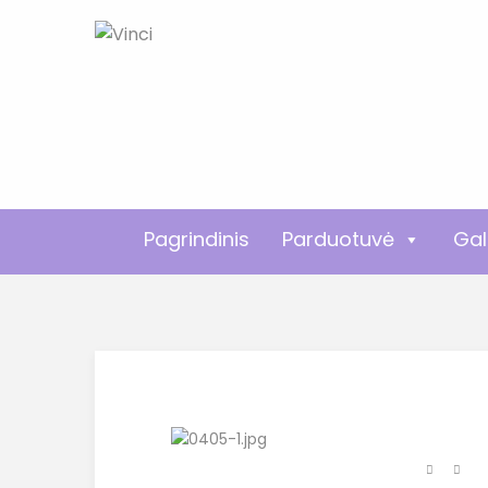
Pagrindinis
Parduotuvė
Gal