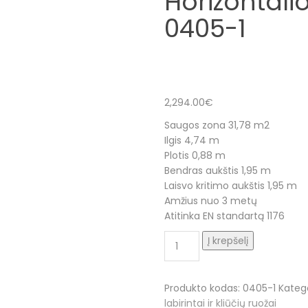
Horizontal
0405-1
2,294.00
€
Saugos zona 31,78 m2
Ilgis 4,74 m
Plotis 0,88 m
Bendras aukštis 1,95 m
Laisvo kritimo aukštis 1,95 m
Amžius nuo 3 metų
Atitinka EN standartą 1176
produkto
Į krepšelį
kiekis:
Laipiojimo
tiltelis
Produkto kodas:
0405-1
Katego
su
labirintai ir kliūčių ruožai