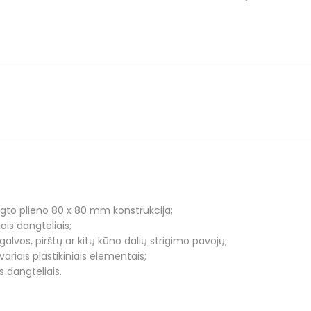
horizontaliom
kopetėlėm
0405-
1
ngto plieno 80 x 80 mm konstrukcija;
iais dangteliais;
 galvos, pirštų ar kitų kūno dalių strigimo pavojų;
tvariais plastikiniais elementais;
s dangteliais.