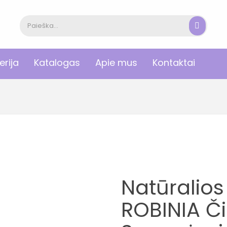
erija
Katalogas
Apie mus
Kontaktai
Natūralio
ROBINIA Či