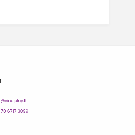
I
o@vinciplay.lt
370 6717 3899