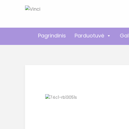
Pagrindinis
Parduotuvė
Gal