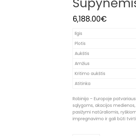
Supynėmis
6,188.00
€
Ilgis
Plotis
Aukštis
Amžius
Kritimo aukštis
Atitinka
Robinija – Europoje patvariaus
sąlygoms, akacijos medienos,
pasižymi natūraliomis, ryškio
impregnavimo ir gali būti tvirt