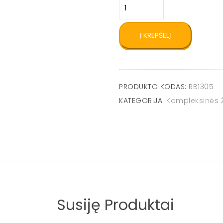
produkto
kiekis:
Natūralios
medienos
Į KREPŠELĮ
ROBINIA
čiuožykla
su
supynėmis
PRODUKTO KODAS:
RB1305
RB1305
KATEGORIJA:
Kompleksinės Ž
Susiję Produktai