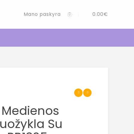
Mano paskyra
0.00
€
s Medienos
uožykla Su