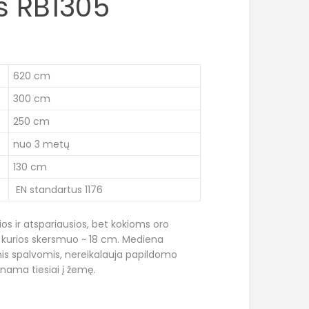
 RB1305
620 cm
300 cm
250 cm
nuo 3 metų
130 cm
EN standartus 1176
ios ir atspariausios, bet kokioms oro
 kurios skersmuo ~ 18 cm. Mediena
mis spalvomis, nereikalauja papildomo
inama tiesiai į žemę.